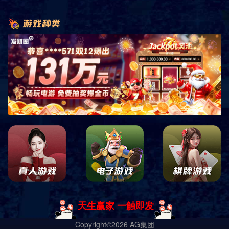
Copyright © 2002-2024 版权所有
Powered by EyouCms
网站首页